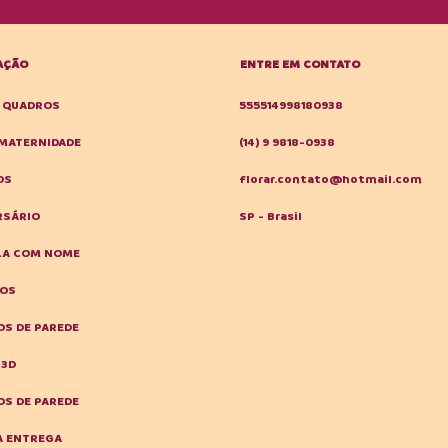
AÇÃO
ENTRE EM CONTATO
E QUADROS
555514998180938
MATERNIDADE
(14) 9 9818-0938
OS
florar.contato@hotmail.com
RSÁRIO
SP - Brasil
LA COM NOME
HOS
S DE PAREDE
 3D
S DE PAREDE
A ENTREGA