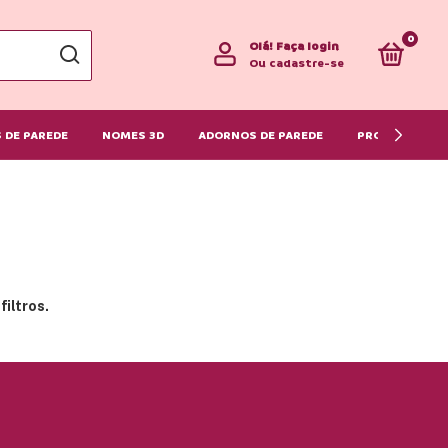
0
Olá!
Faça login
Ou cadastre-se
 DE PAREDE
NOMES 3D
ADORNOS DE PAREDE
PRONTA ENTR
iltros.