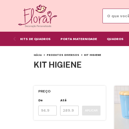
KITS DE QUADROS
PORTA MATERNIDADE
QUADROS
Início
>
PRODUTOS DIVERSOS
>
KIT HIGIENE
KIT HIGIENE
PREÇO
De
Até
APLICAR