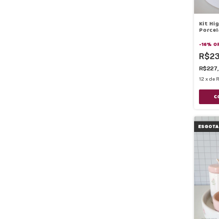
Kit Hi
Porcel
Cinza
-
16
%
O
R$2
R$227
12
x
de
R
ESGOTA