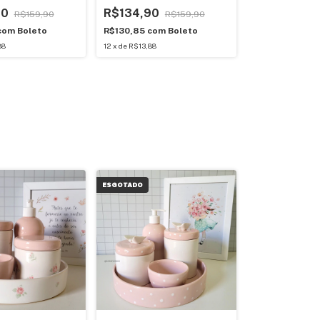
90
R$134,90
R$159,90
R$159,90
com
Boleto
R$130,85
com
Boleto
88
12
x
de
R$13,88
ESGOTADO