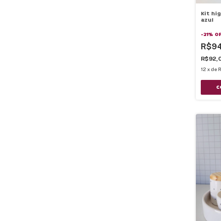
Kit hi
azul
-
21
%
O
R$9
R$92,
12
x
de
R
C