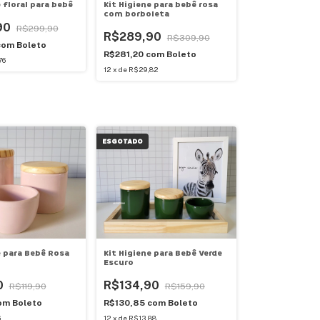
 floral para bebê
Kit Higiene para bebê rosa
com borboleta
90
R$299,90
R$289,90
R$309,90
com
Boleto
R$281,20
com
Boleto
76
12
x
de
R$29,82
ESGOTADO
e para Bebê Rosa
Kit Higiene para Bebê Verde
Escuro
0
R$134,90
R$119,90
R$159,90
om
Boleto
R$130,85
com
Boleto
6
12
x
de
R$13,88