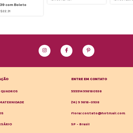
,39
com
Boleto
$22,31
AÇÃO
ENTRE EM CONTATO
E QUADROS
555514998180938
MATERNIDADE
(14) 9 9818-0938
OS
florar.contato@hotmail.com
RSÁRIO
SP - Brasil