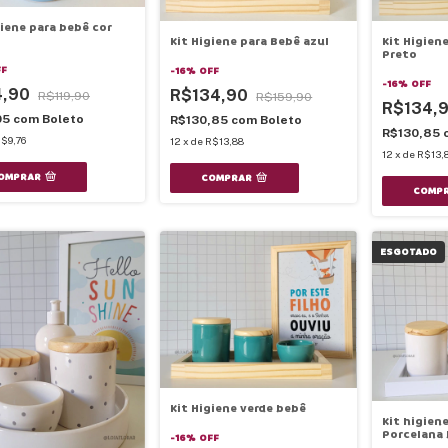
giene para bebê cor
Kit Higiene para Bebê azul
Kit Higien
Preto
FF
-
16
%
OFF
-
16
%
OFF
4,90
R$134,90
R$119,90
R$159,90
R$134,
05
com
Boleto
R$130,85
com
Boleto
R$130,85
$9,76
12
x
de
R$13,88
12
x
de
R$13,
OMPRAR
COMPRAR
COMP
ESGOTADO
Kit Higiene verde bebê
Kit higien
Porcelana
-
16
%
OFF