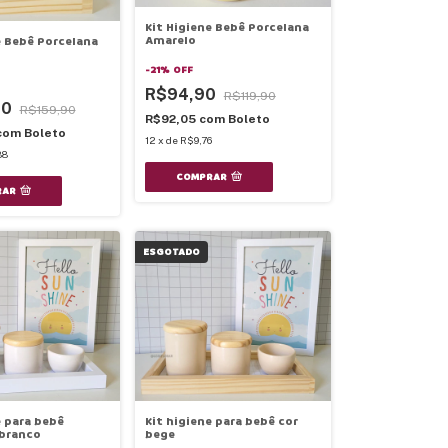
Kit Higiene Bebê Porcelana
Amarelo
e Bebê Porcelana
-
21
%
OFF
R$94,90
R$119,90
90
R$159,90
R$92,05
com
Boleto
com
Boleto
12
x
de
R$9,76
88
COMPRAR
RAR
ESGOTADO
e para bebê
Kit higiene para bebê cor
 branco
bege