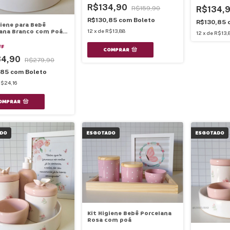
R$134,90
R$159,90
R$134,
R$130,85
com
Boleto
R$130,85
giene para Bebê
ana Branco com Poá
12
x
de
R$13,88
12
x
de
R$13,
FF
COMPRAR
34,90
R$279,90
,85
com
Boleto
$24,16
DO
ESGOTADO
ESGOTADO
Kit Higiene Bebê Porcelana
Rosa com poá