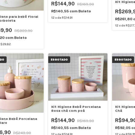
Kit Higiene
R$144,90
R$169,90
R$269,
R$140,55
com
Boleto
giene para bebê floral
12
x
de
R$14,91
R$261,80
orboleta
12
x
de
R$27,
89,90
R$309,90
,20
com
Boleto
$29,82
DO
ESGOTADO
ESGOTADO
Kit Higiene Bebê Porcelana
Kit Higien
Rosa chá com poá
Chá
giene Bebê Porcelana
R$144,90
R$94,9
R$169,90
laro
R$140,55
com
Boleto
R$92,05
c
6,90
R$249,90
12
x
de
R$14,91
12
x
de
R$9,7