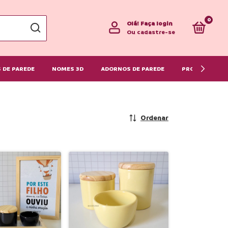
0
Olá!
Faça login
Ou cadastre-se
 DE PAREDE
NOMES 3D
ADORNOS DE PAREDE
PRONTA ENTR
Ordenar