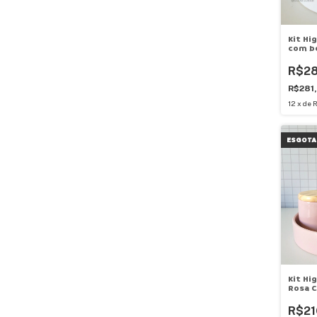
Kit Hi
com b
R$2
R$281
12
x
de
R
ESGOTA
Kit Hi
Rosa C
R$21