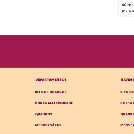
R$210
12
x
de
R
DEPARTAMENTOS
NAVEG
KITS DE QUADROS
KITS D
PORTA MATERNIDADE
PORTA 
QUADROS
QUADR
MESVERSÁRIO
MESVE