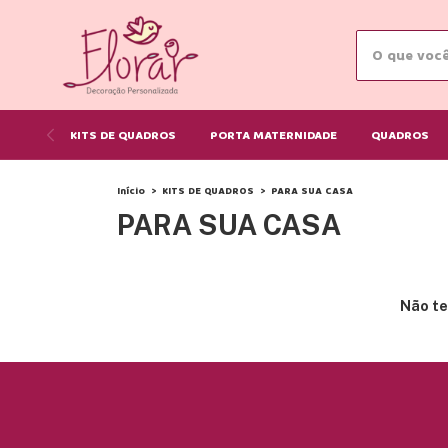
KITS DE QUADROS
PORTA MATERNIDADE
QUADROS
Início
>
KITS DE QUADROS
>
PARA SUA CASA
PARA SUA CASA
Não te