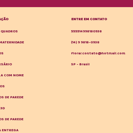
AÇÃO
ENTRE EM CONTATO
E QUADROS
555514998180938
MATERNIDADE
(14) 9 9818-0938
OS
florar.contato@hotmail.com
RSÁRIO
SP - Brasil
LA COM NOME
HOS
S DE PAREDE
 3D
S DE PAREDE
A ENTREGA