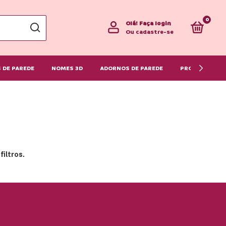
0
Olá!
Faça login
Ou cadastre-se
 DE PAREDE
NOMES 3D
ADORNOS DE PAREDE
PRONTA ENTR
iltros.