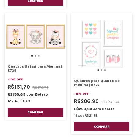
COMPRAR
Quadros Safari para Menina |
K728
-
10
%
OFF
Quadros para Quarto de
menina | K727
R$161,70
R$179,70
-
15
%
OFF
R$156,85
com
Boleto
R$206,90
12
x
de
R$16,63
R$243,60
R$200,69
com
Boleto
COMPRAR
12
x
de
R$21,28
COMPRAR