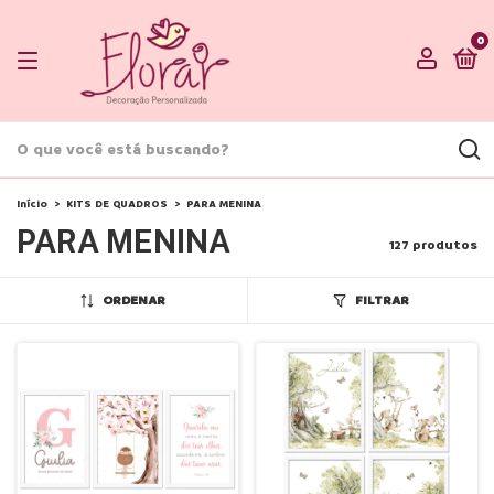
0
Início
>
KITS DE QUADROS
>
PARA MENINA
PARA MENINA
127 produtos
ORDENAR
FILTRAR