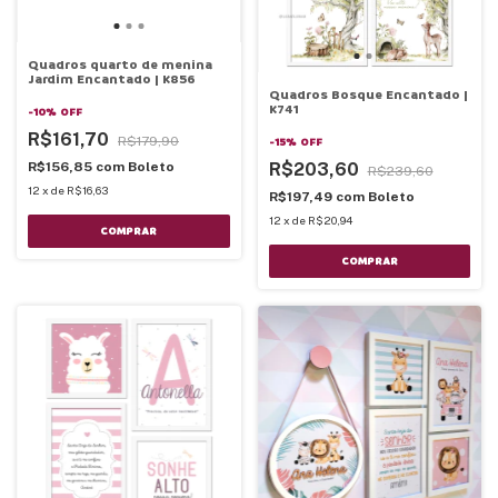
Quadros quarto de menina
Jardim Encantado | K856
Quadros Bosque Encantado |
K741
-
10
%
OFF
R$161,70
R$179,90
-
15
%
OFF
R$203,60
R$156,85
com
Boleto
R$239,60
12
x
de
R$16,63
R$197,49
com
Boleto
12
x
de
R$20,94
COMPRAR
COMPRAR