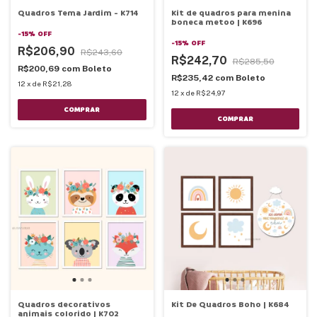
Quadros Tema Jardim - K714
Kit de quadros para menina
boneca metoo | K696
-
15
%
OFF
-
15
%
OFF
R$206,90
R$243,60
R$242,70
R$285,50
R$200,69
com
Boleto
R$235,42
com
Boleto
12
x
de
R$21,28
12
x
de
R$24,97
COMPRAR
COMPRAR
Quadros decorativos
Kit De Quadros Boho | K684
animais colorido | K702