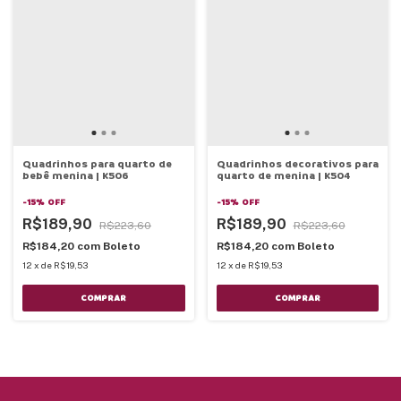
Quadrinhos para quarto de
Quadrinhos decorativos para
bebê menina | K506
quarto de menina | K504
-
15
%
OFF
-
15
%
OFF
R$189,90
R$189,90
R$223,60
R$223,60
R$184,20
com
Boleto
R$184,20
com
Boleto
12
x
de
R$19,53
12
x
de
R$19,53
COMPRAR
COMPRAR