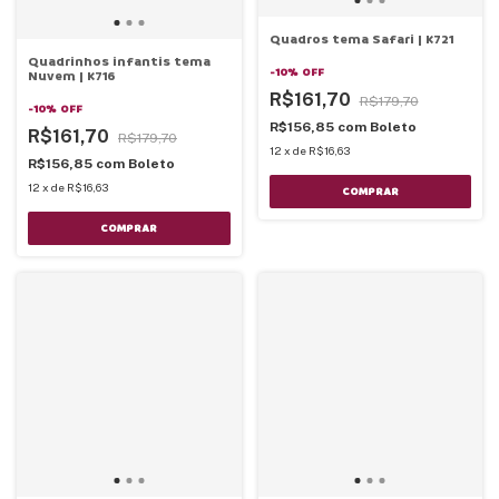
Quadros tema Safari | K721
Quadrinhos infantis tema
-
10
%
OFF
Nuvem | K716
R$161,70
R$179,70
-
10
%
OFF
R$156,85
com
Boleto
R$161,70
R$179,70
12
x
de
R$16,63
R$156,85
com
Boleto
12
x
de
R$16,63
COMPRAR
COMPRAR