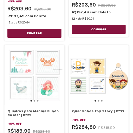
-
15
%
OFF
R$203,60
R$239,60
R$203,60
R$239,60
R$197,49
com
Boleto
R$197,49
com
Boleto
12
x
de
R$20,94
12
x
de
R$20,94
COMPRAR
COMPRAR
Quadros para Menina Fundo
Quadrinhos Toy Story | K733
do Mar | K729
-
11
%
OFF
-
15
%
OFF
R$284,80
R$318,50
R$189,90
R$223,60