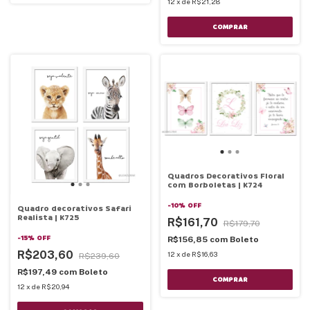
12
x
de
R$21,28
COMPRAR
Quadros Decorativos Floral
com Borboletas | K724
-
10
%
OFF
Quadro decorativos Safari
Realista | K725
R$161,70
R$179,70
-
15
%
OFF
R$156,85
com
Boleto
R$203,60
12
x
de
R$16,63
R$239,60
R$197,49
com
Boleto
COMPRAR
12
x
de
R$20,94