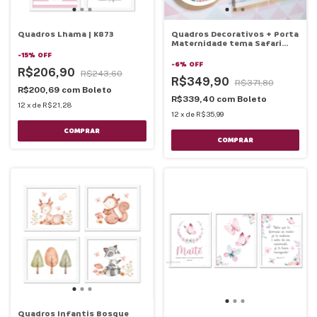
Quadros Lhama | K873
Quadros Decorativos + Porta
Maternidade tema Safari
Menina | K785
-
15
%
OFF
-
6
%
OFF
R$206,90
R$243,60
R$349,90
R$371,80
R$200,69
com
Boleto
R$339,40
com
Boleto
12
x
de
R$21,28
12
x
de
R$35,99
COMPRAR
Quadros Infantis Bosque