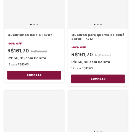
Quadrinhos Baleia | K707
Quadros para quarto de bebê
Safari | K712
-
10
%
OFF
-
10
%
OFF
R$161,70
R$179,70
R$161,70
R$179,70
R$156,85
com
Boleto
R$156,85
com
Boleto
12
x
de
R$16,63
12
x
de
R$16,63
COMPRAR
COMPRAR