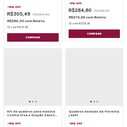
-
11
%
OFF
-
15
%
OFF
R$284,80
R$318,50
R$305,49
R$359,40
R$276,26
com
Boleto
R$296,33
com
Boleto
12
x
de
R$29,30
12
x
de
R$31,42
COMPRAR
COMPRAR
Kit de quadros para menina
Quadros animais da floresta
Coelha Ursa e Oração Santo
| K641
Anjo - K674
-
15
%
OFF
-
15
%
OFF