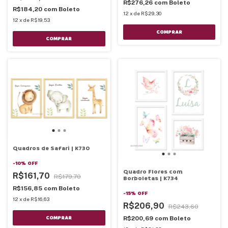
R$276,26
com
Boleto
R$184,20
com
Boleto
12
x
de
R$29,30
12
x
de
R$19,53
COMPRAR
COMPRAR
Quadros de Safari | K730
-
10
%
OFF
Quadro Flores com
R$161,70
R$179,70
Borboletas | K734
R$156,85
com
Boleto
-
15
%
OFF
12
x
de
R$16,63
R$206,90
R$243,60
COMPRAR
R$200,69
com
Boleto