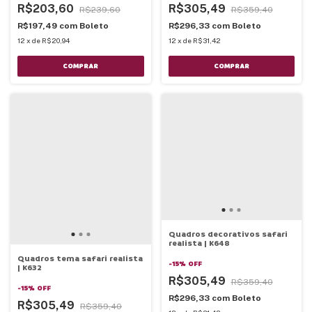
R$203,60
R$305,49
R$239,60
R$359,40
R$197,49
com
Boleto
R$296,33
com
Boleto
12
x
de
R$20,94
12
x
de
R$31,42
COMPRAR
COMPRAR
Quadros decorativos safari
realista | K648
Quadros tema safari realista
-
15
%
OFF
| K632
R$305,49
R$359,40
-
15
%
OFF
R$296,33
com
Boleto
R$305,49
R$359,40