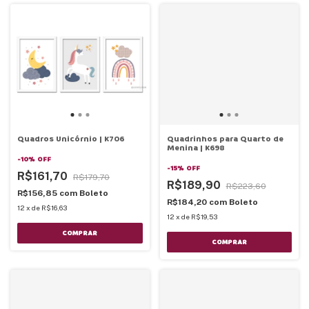
Quadros Unicórnio | K706
Quadrinhos para Quarto de
Menina | K698
-
10
%
OFF
-
15
%
OFF
R$161,70
R$179,70
R$189,90
R$223,60
R$156,85
com
Boleto
R$184,20
com
Boleto
12
x
de
R$16,63
12
x
de
R$19,53
COMPRAR
COMPRAR