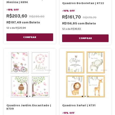
Menina | K694
Quadros Borboletas | K722
-
15
%
OFF
-
10
%
OFF
R$203,60
R$161,70
R$239,60
R$179,70
R$197,49
com
Boleto
R$156,85
com
Boleto
12
x
de
R$20,94
12
x
de
R$16,63
COMPRAR
COMPRAR
Quadros Jardim Encantado |
Quadros Safari | K731
K739
-
15
%
OFF