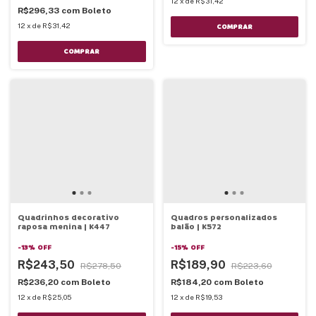
12
x
de
R$31,42
R$296,33
com
Boleto
12
x
de
R$31,42
COMPRAR
COMPRAR
Quadrinhos decorativo
Quadros personalizados
raposa menina | K447
balão | K572
-
13
%
OFF
-
15
%
OFF
R$243,50
R$189,90
R$278,50
R$223,60
R$236,20
com
Boleto
R$184,20
com
Boleto
12
x
de
R$25,05
12
x
de
R$19,53