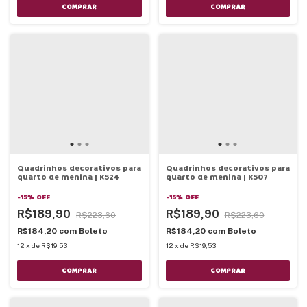
COMPRAR
COMPRAR
Quadrinhos decorativos para
Quadrinhos decorativos para
quarto de menina | K524
quarto de menina | K507
-
15
%
OFF
-
15
%
OFF
R$189,90
R$189,90
R$223,60
R$223,60
R$184,20
com
Boleto
R$184,20
com
Boleto
12
x
de
R$19,53
12
x
de
R$19,53
COMPRAR
COMPRAR