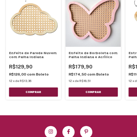
Enfeite de Parede Nuvem
Enfeite de Borboleta com
Estr
com Palha Indiana
Palha Indiana e Acrílico
Palh
R$129,90
R$179,90
R$1
R$126,00
com
Boleto
R$174,50
com
Boleto
R$1
12
x
de
R$13,36
12
x
de
R$18,51
12
x