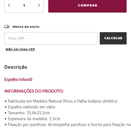
ALTERAR CEP
Entregas para o CEP:
Meios de envio
CALCULAR
Não sei meu CEP
Descrição
Espelho Infantil
INFORMAÇÕES DO PRODUTO:
• Fabricada em
Madeira Natural Pinus e Palha indiana sintética
• Espelho redondo em vidro
• Tamanho: 35,8x33,1cm
• Espessura da madeira: 1,5cm 
• Fixação por parafuso. Acompanha parafuso e bucha para fixação na
_______________________________________________________