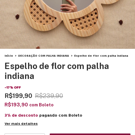
Início
>
DECORAÇÃO COM PALHA INDIANA
>
Espelho de flor com palha indiana
Espelho de flor com palha
indiana
-
17
%
OFF
R$199,90
R$239,90
R$193,90
com
Boleto
3% de desconto
pagando com Boleto
Ver mais detalhes